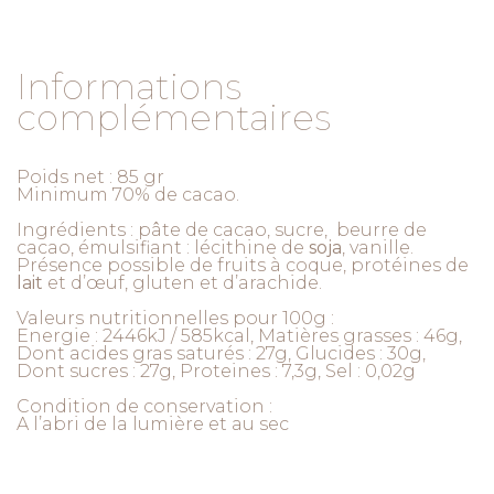
Informations
complémentaires
Poids net : 85 gr
Minimum 70% de cacao.
Ingrédients : pâte de cacao, sucre, beurre de
cacao, émulsifiant : lécithine de
soja
, vanille.
Présence possible de fruits à coque, protéines de
lait
et d’œuf, gluten et d’arachide.
Valeurs nutritionnelles pour 100g :
Energie : 2446kJ / 585kcal, Matières grasses : 46g,
Dont acides gras saturés : 27g, Glucides : 30g,
Dont sucres : 27g, Proteines : 7,3g, Sel : 0,02g
Condition de conservation :
A l’abri de la lumière et au sec