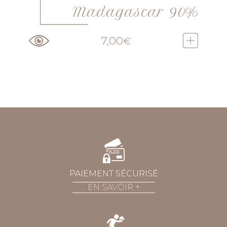
Madagascar 90%
7,00
€
PAIEMENT SÉCURISÉ
EN SAVOIR
+