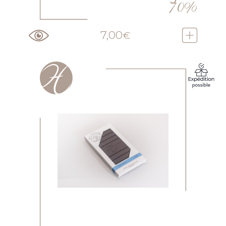
70%
7,00
€