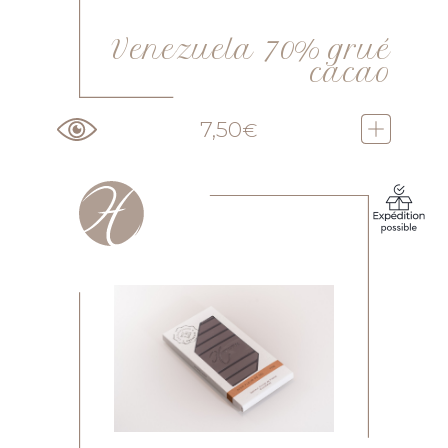
Venezuela 70% grué
cacao
7,50
€