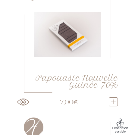
Papouasie Nouvelle
Guinée 70%
7,00
€