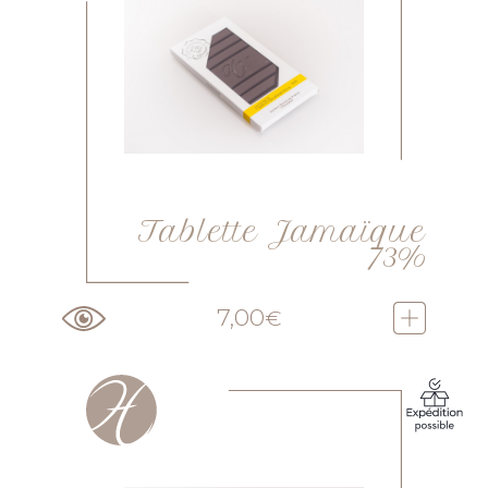
Tablette Jamaïque
73%
7,00
€