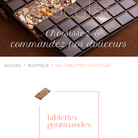
chocolat
... Choisissez &
commandez nos douceurs
›
›
ACCUEIL
BOUTIQUE
LES TABLETTES CHOCOLAT
tablettes
gourmandes