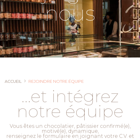
nous
›
ACCUEIL
REJOINDRE NOTRE ÉQUIPE
…et intégrez
notre équipe
Vous êtes un chocolatier, pâtissier confirmé(e),
motivé(e), dynamique,
renseignez le formulaire en joignant votre C.V. et