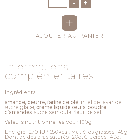
Quantité
-
+
+
AJOUTER AU PANIER
Informations
complémentaires
Ingrédients
amande, beurre, farine de blé
, miel de lavande,
sucre glace,
crème liquide œufs, poudre
d’amandes
, sucre semoule, fleur de sel.
Valeurs nutritionnelles pour 100g
Energie : 2701kJ / 650kcal, Matières grasses : 45g,
Dont acides gras saturés : 20g, Glucides : 46g,