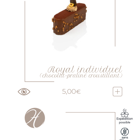
Royal individuel
(chocolat-praliné croustillant)
5,00
€