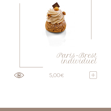
Paris-Brest
individuel
5,00
€