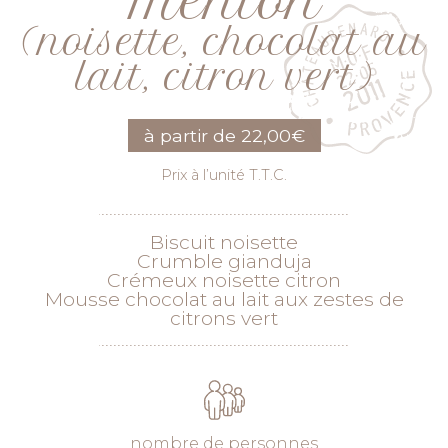
Menton
(noisette, chocolat au
lait, citron vert)
à partir de
22,00
€
Prix à l’unité T.T.C.
Biscuit noisette
Crumble gianduja
Crémeux noisette citron
Mousse chocolat au lait aux zestes de
citrons vert
nombre de personnes