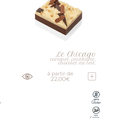
Le Chicago
caramel, cacahuète,
chocolat au lait.
à partir de
22,00
€