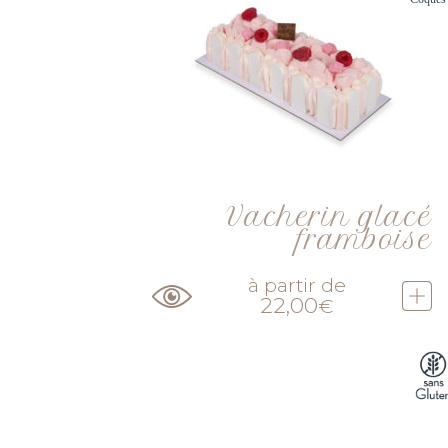
Vacherin glacé
framboise
à partir de
22,00
€