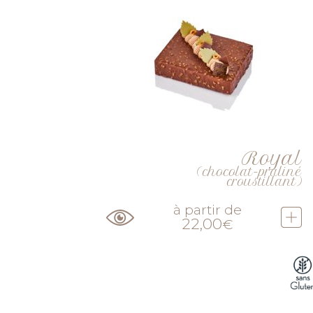
Royal
(chocolat-praliné
croustillant)
à partir de
22,00
€