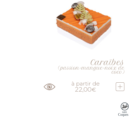
Caraïbes
(passion-mangue-noix de
coco)
à partir de
22,00
€