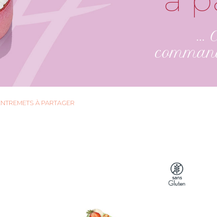
...
command
ENTREMETS À PARTAGER