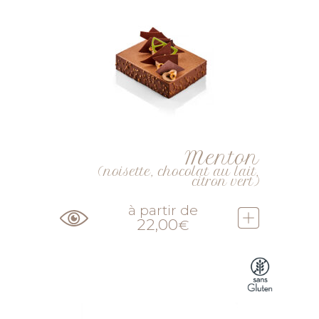
Menton
(noisette, chocolat au lait,
citron vert)
à partir de
22,00
€