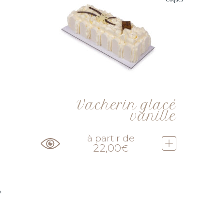
Vacherin glacé
vanille
à partir de
22,00
€